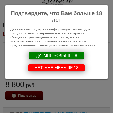
Подтвердите, что Вам больше 18
поделиться
лет
Производитель:
Данный сайт содержит информацию только для
Lanson
лиц достигших совершеннолетнего возраста.
Сведения, размещенные на сайте, носят
исключительно информационный характер и
предназначены только для личного использования.
Тип
Шампанское
Год Урожая
NV
ДА, МНЕ БОЛЬШЕ 18
Объем
700 мл
Сорт винограда
Шардонне: 38% Пино Нуар: 37%
НЕТ, МНЕ МЕНЬШЕ 18
Пино Менье: 25%
Крепость:
12.5%
8 800
руб.
подарок на новый год
шампанское
теги:
,