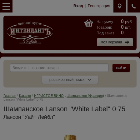
Вход
Регистрация
0
руб.
На сумму:
0
шт.
Товаров:
0
Под заказ:
Главная
\
Каталог
\
ИГРИСТОЕ ВИНО
\
Шампанское (Франция)
\ Шампанское
Lanson "White Label" 0.75
Шампанское Lanson "White Label" 0.75
Лансон "Уайт Лейбл"