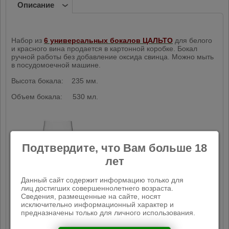
Описание
Набор из
6 универсальных бокалов ЦАЛЬТО
для белого
и красного вина продается в картонной коробке. Бокал
ручной работы без добавление оксида свинца. Можно мыть
в посудомоечной машине.
Высота бокала: 235 мм.
Объем бокала: 530 мл.
Подтвердите, что Вам больше 18
лет
Данный сайт содержит информацию только для
лиц достигших совершеннолетнего возраста.
Сведения, размещенные на сайте, носят
исключительно информационный характер и
предназначены только для личного использования.