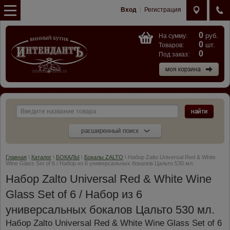
Вход
Регистрация
0
руб.
На сумму:
0
шт.
Товаров:
0
Под заказ:
Главная
\
Каталог
\
БОКАЛЫ
\
Бокалы ZALTO
\ Набор Zalto Universal Red & White
Wine Glass Set of 6 / Набор из 6 универсальных бокалов Цальто 530 мл.
Набор Zalto Universal Red & White Wine
Glass Set of 6 / Набор из 6
универсальных бокалов Цальто 530 мл.
Набор Zalto Universal Red & White Wine Glass Set of 6