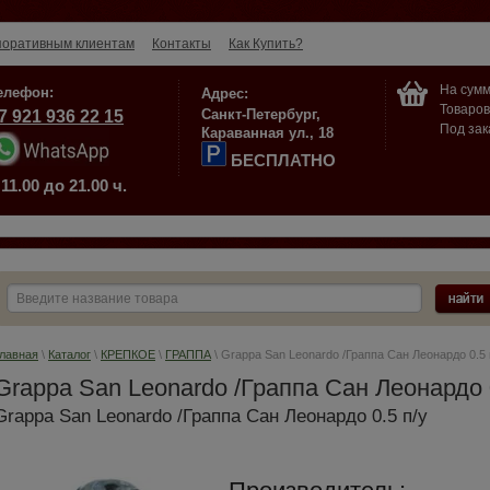
поративным клиентам
Контакты
Как Купить?
На сумм
елефон:
Адрес:
Товаров
Санкт-Петербург,
7 921 936 22 15
Под зак
Караванная ул., 18
БЕСПЛАТНО
 11.00 до 21.00 ч.
лавная
\
Каталог
\
КРЕПКОЕ
\
ГРАППА
\ Grappa San Leonardo /Граппа Сан Леонардо 0.5
Grappa San Leonardo /Граппа Сан Леонардо 
Grappa San Leonardo /Граппа Сан Леонардо 0.5 п/у