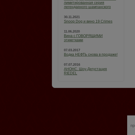
лимитированная серия
легендарного шампанского
30.11.2021
Snoop Dog и вино 19 Crimes
11.06.2020
Вина с ГОВОРЯЩИМИ
этикетками
07.03.2017
Водка НЕФТЬ снова в продаже!
07.07.2016
АНОНС. Шоу-Дегустация
RIEDEL
пр