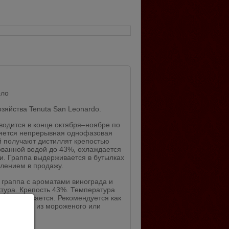
рло
зяйства Tenuta San Leonardo.
одится в конце октября–ноябре по
яется непрерывная однофазовая
ой получают дистиллят крепостью
ованной водой до 43%, охлаждается
и. Граппа выдерживается в бутылках
плением в продажу.
граппа с ароматами винограда и
ктура. Крепость 43%. Температура
 ограничивается. Рекомендуется как
к десертам из мороженого или