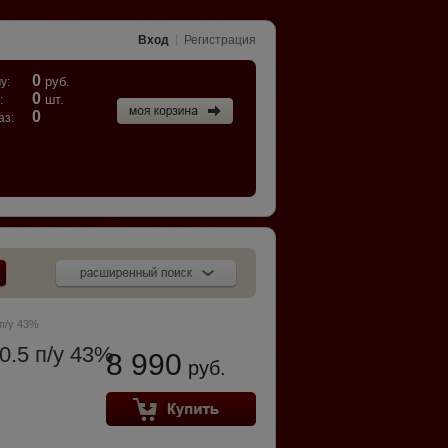
Вход
Регистрация
0
руб.
у:
0
шт.
:
0
аз:
 п/у 43%
0.5 п/у 43%
8 990
руб.