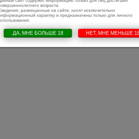
Данный сайт содержит информацию только для лиц достигших
совершеннолетнего возраста.
Сведения, размещенные на сайте, носят исключительно
поделиться
граппа
теги:
информационный характер и предназначены только для личного
использования.
ДА, МНЕ БОЛЬШЕ 18
НЕТ, МНЕ МЕНЬШЕ 1
Назад