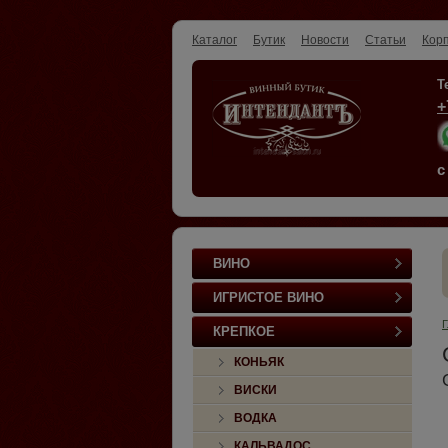
Каталог
Бутик
Новости
Статьи
Кор
Т
+
с
ВИНО
ИГРИСТОЕ ВИНО
Г
КРЕПКОЕ
КОНЬЯК
ВИСКИ
ВОДКА
КАЛЬВАДОС