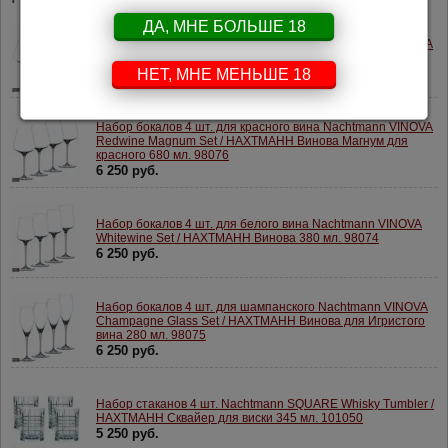
ДА, МНЕ БОЛЬШЕ 18
Набор бокалов 4 шт. для красного вина Nachtmann VINOVA
Redwine Ballon Set / НАХТМАНН Винова 840 мл. 98072
НЕТ, МНЕ МЕНЬШЕ 18
6 250 руб.
Набор бокалов 4 шт. для красного вина Nachtmann VINOVA
Redwine Magnum Set / НАХТМАНН Винова Магнум для
красного 680 мл. 98076
6 250 руб.
Набор бокалов 4 шт. для белого вина Nachtmann VINOVA
Whitewine Set / НАХТМАНН Винова 380 мл. 98074
6 250 руб.
Набор бокалов 4 шт. для шампанского Nachtmann VINOVA
Champagne Glass Set / НАХТМАНН Винова для Игристого
вина 280 мл. 98075
6 250 руб.
Набор стаканов 4 шт. Nachtmann SQUARE Whisky Tumbler /
НАХТМАНН Сквайер для виски 345 мл. 101050
5 250 руб.