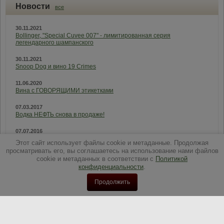
Новости
все
30.11.2021
Bollinger, "Special Cuvee 007" - лимитированная серия
легендарного шампанского
30.11.2021
Snoop Dog и вино 19 Crimes
11.06.2020
Вина с ГОВОРЯЩИМИ этикетками
07.03.2017
Водка НЕФТЬ снова в продаже!
07.07.2016
АНОНС. Шоу-Дегустация RIEDEL
Этот сайт использует файлы cookie и метаданные. Продолжая
просматривать его, вы соглашаетесь на использование нами файлов
cookie и метаданных в соответствии с
Политикой
конфиденциальности
.
Продолжить
Copyright © 2013 - 2026
ООО "Бест"
Политика конфиденциальности