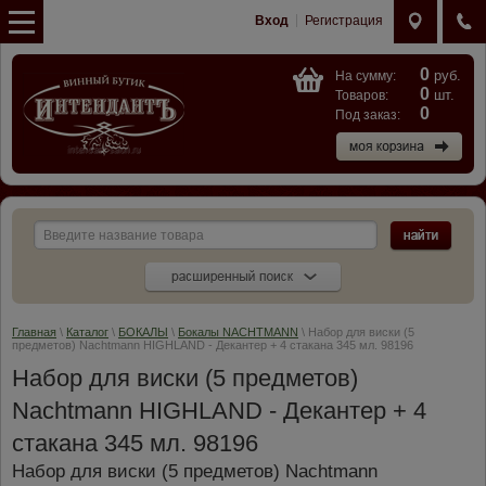
Вход
Регистрация
0
руб.
На сумму:
0
шт.
Товаров:
0
Под заказ:
Главная
\
Каталог
\
БОКАЛЫ
\
Бокалы NACHTMANN
\ Набор для виски (5
предметов) Nachtmann HIGHLAND - Декантер + 4 стакана 345 мл. 98196
Набор для виски (5 предметов)
Nachtmann HIGHLAND - Декантер + 4
стакана 345 мл. 98196
Набор для виски (5 предметов) Nachtmann